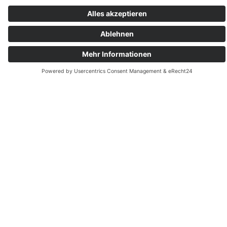
Kontakt
aufnehmen
Wir freuen uns darauf Sie auf Ihrem Weg zum
perfekten Produkt begleiten und beraten zu dürfen.
Viele unserer Fachberater kommen selbst aus dem
Handwerk und wissen wie Bodenbeläge, Türen,
Terrassendielen und vieles mehr verarbeitet