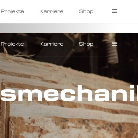
Projekte
Karriere
Shop
Projekte
Karriere
Shop
gsmechani