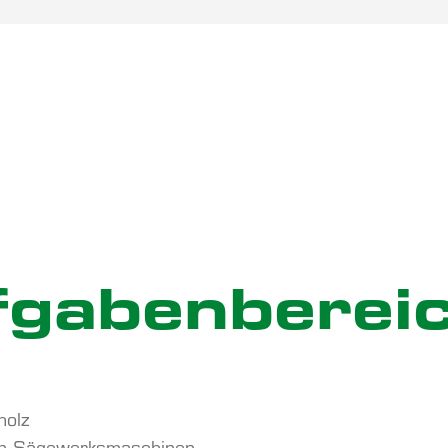
gaben­berei
holz