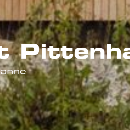
t Pittenh
tanne