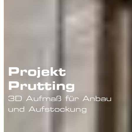
Projekt
Prutting
3D Aufmaß für Anbau
und Aufstockung